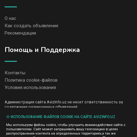
О нас
Как создать объявление
Рекомендации
Помощь и Поддержка
Контакты
Политика cookie-файлов
Условия использования
Администрация сайта AvizInfo.uz не несет ответственность за
содержание размещенных объявлений.
Мы ценим конфиденциальность наших пользователей. Мы не
передаем и не продаем личную информацию зарегистрированных
🍪 ИСПОЛЬЗОВАНИЕ ФАЙЛОВ COOKIE НА САЙТЕ AVIZINFO.UZ
пользователей AvizInfo.uz третьим лицам. Мы не отвечаем за
Мы используем файлы cookie, чтобы улучшить взаимодействие сайта с
правила конфиденциальности сайтов на которые ссылается
пользователем. Сайт может запрашивать вашу геопозицию в целях
AvizInfo.uz. На некоторых страницах нашего сайта представлена
распространения контента на определенных территориях,а так же
реклама Google Adsense Advertising Network. Чтобы узнать