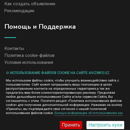
Как создать объявление
Рекомендации
Помощь и Поддержка
Контакты
Политика cookie-файлов
Условия использования
🍪 ИСПОЛЬЗОВАНИЕ ФАЙЛОВ COOKIE НА САЙТЕ AVIZINFO.UZ
Администрация сайта AvizInfo.uz не несет ответственность за
Мы используем файлы cookie, чтобы улучшить взаимодействие сайта с
содержание размещенных объявлений.
пользователем. Сайт может запрашивать вашу геопозицию в целях
Мы ценим конфиденциальность наших пользователей. Мы не
распространения контента на определенных территориях,а так же
передаем и не продаем личную информацию зарегистрированных
предлагать вам более клиентоориентированную рекламу. Продолжая
пользователей AvizInfo.uz третьим лицам. Мы не отвечаем за
любое дальнейшее использование Сайта и/или сервисов Сайта, Вы
правила конфиденциальности сайтов на которые ссылается
соглашаетесь с этим. Посетите раздел «Политика использования файлов
AvizInfo.uz. На некоторых страницах нашего сайта представлена
cookie» для получения дополнительной информации. Нажимая на кнопку
реклама Google Adsense Advertising Network. Чтобы узнать
«Принять», вы подтверждаете свое согласие с нашей политикой
нажмите тут
использования файлов cookie.
Больше информации об использовании кук
подробней о правилах конфиденциальности Google
.
Принять
Настроить куки