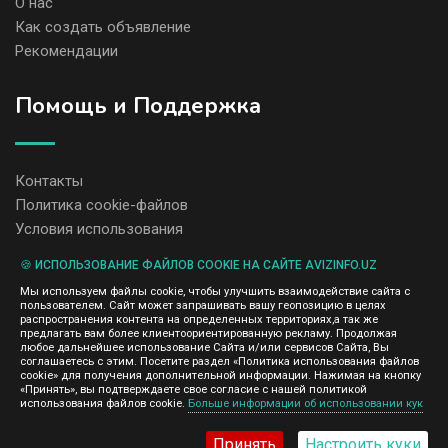
О нас
Как создать объявление
Рекомендации
Помощь и Поддержка
Контакты
Политика cookie-файлов
Условия использования
🍪 ИСПОЛЬЗОВАНИЕ ФАЙЛОВ COOKIE НА САЙТЕ AVIZINFO.UZ
Администрация сайта AvizInfo.uz не несет ответственность за
Мы используем файлы cookie, чтобы улучшить взаимодействие сайта с
содержание размещенных объявлений.
пользователем. Сайт может запрашивать вашу геопозицию в целях
Мы ценим конфиденциальность наших пользователей. Мы не
распространения контента на определенных территориях,а так же
передаем и не продаем личную информацию зарегистрированных
предлагать вам более клиентоориентированную рекламу. Продолжая
пользователей AvizInfo.uz третьим лицам. Мы не отвечаем за
любое дальнейшее использование Сайта и/или сервисов Сайта, Вы
правила конфиденциальности сайтов на которые ссылается
соглашаетесь с этим. Посетите раздел «Политика использования файлов
AvizInfo.uz. На некоторых страницах нашего сайта представлена
cookie» для получения дополнительной информации. Нажимая на кнопку
реклама Google Adsense Advertising Network. Чтобы узнать
«Принять», вы подтверждаете свое согласие с нашей политикой
нажмите тут
использования файлов cookie.
Больше информации об использовании кук
подробней о правилах конфиденциальности Google
.
Принять
Настроить куки