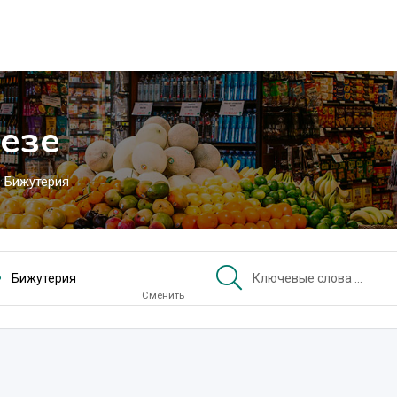
езе
Бижутерия
Бижутерия
Сменить