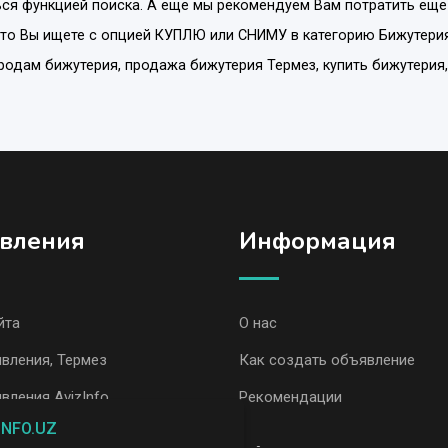
ся функцией поиска. А еще мы рекомендуем Вам потратить еще
что Вы ищете с опцией
КУПЛЮ или СНИМУ
в категорию
Бижутери
 продам бижутерия, продажа бижутерия Термез, купить бижутерия
вления
Информация
йта
О нас
вления, Термез
Как создать объявление
вления AvizInfo
Рекомендации
INFO.UZ