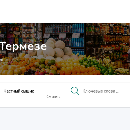
 Термезе
ик
Частный сыщик
Сменить