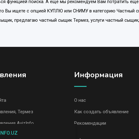
ся функцией поиска. А еще мы рекомендуем Вам потратить еще
то Вы ищете с опцией
КУПЛЮ или СНИМУ
в категорию
Частный 
 сыщик, предлагаю частный сыщик Термез, услуги частный сыщи
вления
Информация
йта
О нас
вления, Термез
Как создать объявление
вления AvizInfo
Рекомендации
INFO.UZ