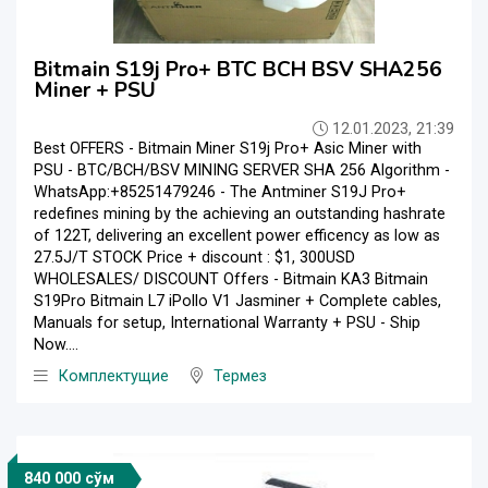
Bitmain S19j Pro+ BTC BCH BSV SHA256
Miner + PSU
12.01.2023, 21:39
Best OFFERS - Bitmain Miner S19j Pro+ Asic Miner with
PSU - BTC/BCH/BSV MINING SERVER SHA 256 Algorithm -
WhatsApp:+85251479246 - The Antminer S19J Pro+
redefines mining by the achieving an outstanding hashrate
of 122T, delivering an excellent power efficency as low as
27.5J/T STOCK Price + discount : $1, 300USD
WHOLESALES/ DISCOUNT Offers - Bitmain KA3 Bitmain
S19Pro Bitmain L7 iPollo V1 Jasminer + Complete cables,
Manuals for setup, International Warranty + PSU - Ship
Now....
Комплектущие
Термез
840 000 сўм