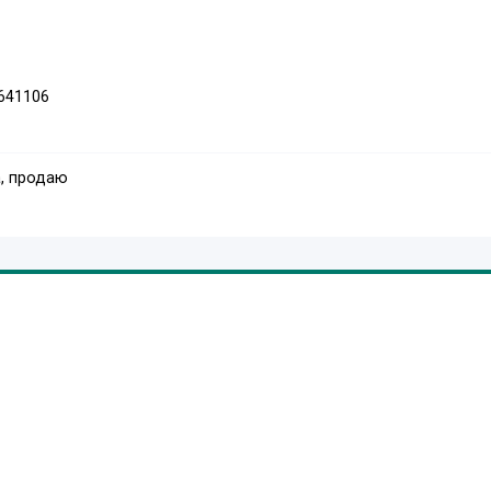
641106
, продаю