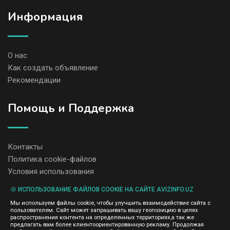
Информация
О нас
Как создать объявление
Рекомендации
Помощь и Поддержка
Контакты
Политика cookie-файлов
Условия использования
🍪 ИСПОЛЬЗОВАНИЕ ФАЙЛОВ COOKIE НА САЙТЕ AVIZINFO.UZ
Администрация сайта AvizInfo.uz не несет ответственность за
Мы используем файлы cookie, чтобы улучшить взаимодействие сайта с
содержание размещенных объявлений.
пользователем. Сайт может запрашивать вашу геопозицию в целях
Мы ценим конфиденциальность наших пользователей. Мы не
распространения контента на определенных территориях,а так же
передаем и не продаем личную информацию зарегистрированных
предлагать вам более клиентоориентированную рекламу. Продолжая
пользователей AvizInfo.uz третьим лицам. Мы не отвечаем за